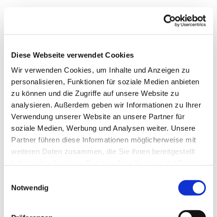
Diese Webseite verwendet Cookies
Wir verwenden Cookies, um Inhalte und Anzeigen zu
personalisieren, Funktionen für soziale Medien anbieten
zu können und die Zugriffe auf unsere Website zu
analysieren. Außerdem geben wir Informationen zu Ihrer
Verwendung unserer Website an unsere Partner für
soziale Medien, Werbung und Analysen weiter. Unsere
Dies könnte Sie auch
Partner führen diese Informationen möglicherweise mit
interessieren
weiteren Daten zusammen, die Sie ihnen bereitgestellt
haben oder die sie im Rahmen Ihrer Nutzung der Dienste
gesammelt haben.
Einwilligungsauswahl
Notwendig