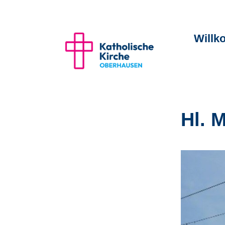
Will
Hl. 