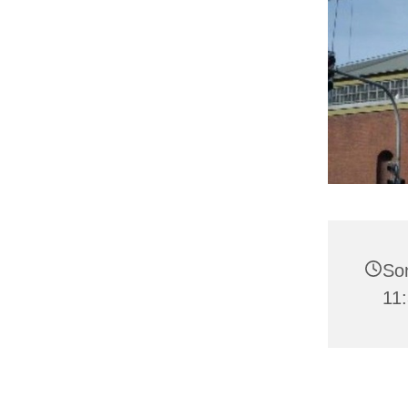
Son
11