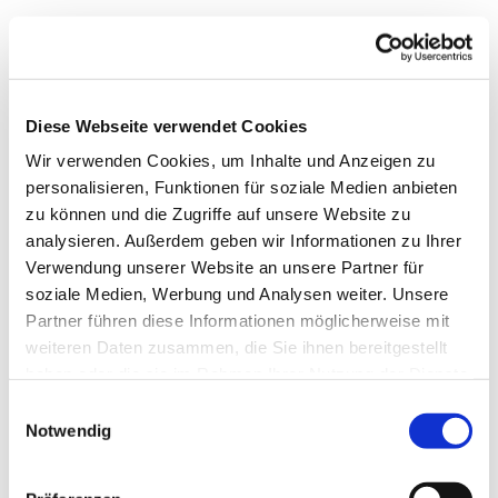
Diese Webseite verwendet Cookies
Wir verwenden Cookies, um Inhalte und Anzeigen zu
personalisieren, Funktionen für soziale Medien anbieten
zu können und die Zugriffe auf unsere Website zu
analysieren. Außerdem geben wir Informationen zu Ihrer
Verwendung unserer Website an unsere Partner für
soziale Medien, Werbung und Analysen weiter. Unsere
Dies könnte Sie auch
Partner führen diese Informationen möglicherweise mit
interessieren
weiteren Daten zusammen, die Sie ihnen bereitgestellt
haben oder die sie im Rahmen Ihrer Nutzung der Dienste
gesammelt haben.
Einwilligungsauswahl
Notwendig