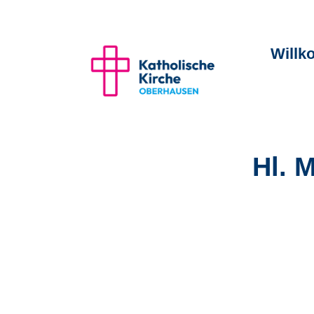
Will
Hl. 