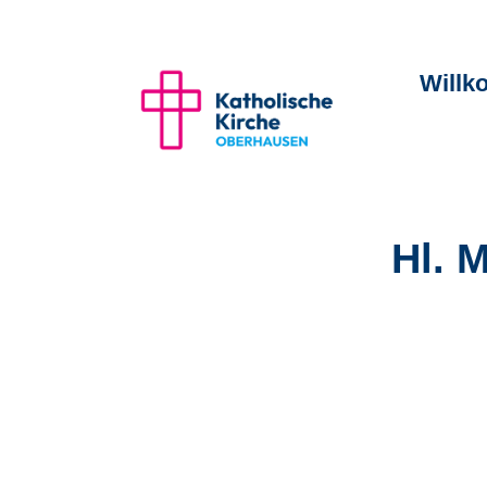
Will
Hl. 