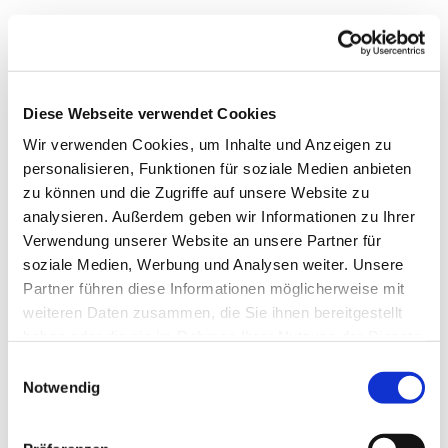
Diese Webseite verwendet Cookies
Wir verwenden Cookies, um Inhalte und Anzeigen zu
personalisieren, Funktionen für soziale Medien anbieten
zu können und die Zugriffe auf unsere Website zu
analysieren. Außerdem geben wir Informationen zu Ihrer
Verwendung unserer Website an unsere Partner für
soziale Medien, Werbung und Analysen weiter. Unsere
Dies könnte Sie auch
Partner führen diese Informationen möglicherweise mit
interessieren
weiteren Daten zusammen, die Sie ihnen bereitgestellt
haben oder die sie im Rahmen Ihrer Nutzung der Dienste
gesammelt haben.
Einwilligungsauswahl
Notwendig