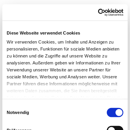
Diese Webseite verwendet Cookies
Wir verwenden Cookies, um Inhalte und Anzeigen zu
personalisieren, Funktionen für soziale Medien anbieten
zu können und die Zugriffe auf unsere Website zu
analysieren. Außerdem geben wir Informationen zu Ihrer
Verwendung unserer Website an unsere Partner für
soziale Medien, Werbung und Analysen weiter. Unsere
Dies könnte Sie auch
Partner führen diese Informationen möglicherweise mit
interessieren
weiteren Daten zusammen, die Sie ihnen bereitgestellt
haben oder die sie im Rahmen Ihrer Nutzung der Dienste
gesammelt haben.
Einwilligungsauswahl
Notwendig