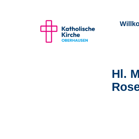
Will
Hl. 
Rose