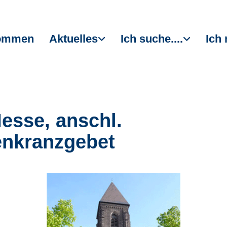
kommen
Aktuelles
Ich suche....
Ich 
Messe, anschl.
nkranzgebet