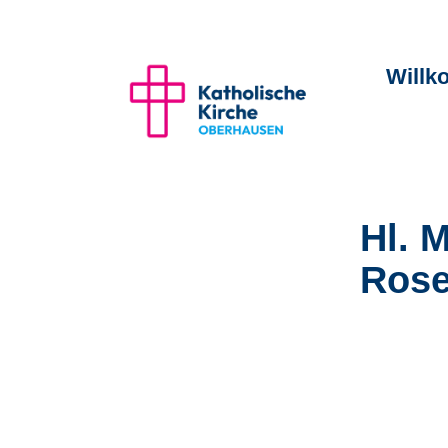
Will
Hl. 
Rose