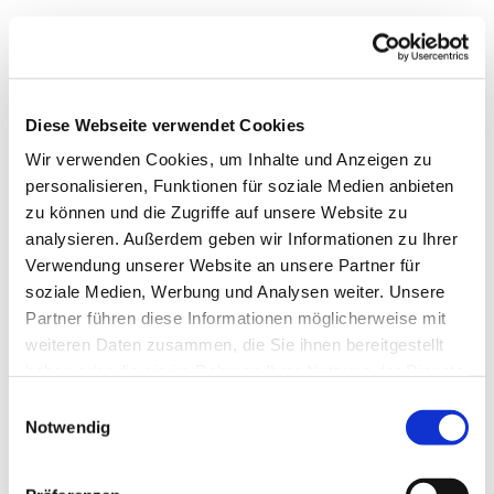
Diese Webseite verwendet Cookies
Wir verwenden Cookies, um Inhalte und Anzeigen zu
personalisieren, Funktionen für soziale Medien anbieten
zu können und die Zugriffe auf unsere Website zu
analysieren. Außerdem geben wir Informationen zu Ihrer
Verwendung unserer Website an unsere Partner für
soziale Medien, Werbung und Analysen weiter. Unsere
Dies könnte Sie auch
Partner führen diese Informationen möglicherweise mit
interessieren
weiteren Daten zusammen, die Sie ihnen bereitgestellt
haben oder die sie im Rahmen Ihrer Nutzung der Dienste
gesammelt haben.
Einwilligungsauswahl
Notwendig