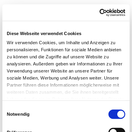
Diese Webseite verwendet Cookies
Wir verwenden Cookies, um Inhalte und Anzeigen zu
personalisieren, Funktionen für soziale Medien anbieten
zu können und die Zugriffe auf unsere Website zu
analysieren. Außerdem geben wir Informationen zu Ihrer
Verwendung unserer Website an unsere Partner für
soziale Medien, Werbung und Analysen weiter. Unsere
Dies könnte Sie auch
Partner führen diese Informationen möglicherweise mit
interessieren
weiteren Daten zusammen, die Sie ihnen bereitgestellt
haben oder die sie im Rahmen Ihrer Nutzung der Dienste
gesammelt haben.
Einwilligungsauswahl
Notwendig