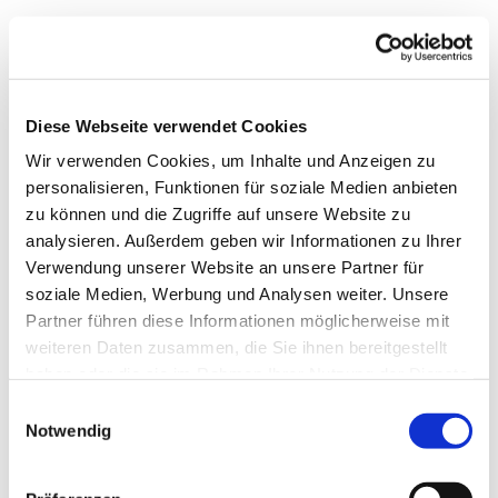
Diese Webseite verwendet Cookies
Wir verwenden Cookies, um Inhalte und Anzeigen zu
personalisieren, Funktionen für soziale Medien anbieten
zu können und die Zugriffe auf unsere Website zu
analysieren. Außerdem geben wir Informationen zu Ihrer
Verwendung unserer Website an unsere Partner für
soziale Medien, Werbung und Analysen weiter. Unsere
Dies könnte Sie auch
Partner führen diese Informationen möglicherweise mit
interessieren
weiteren Daten zusammen, die Sie ihnen bereitgestellt
haben oder die sie im Rahmen Ihrer Nutzung der Dienste
gesammelt haben.
Einwilligungsauswahl
Notwendig