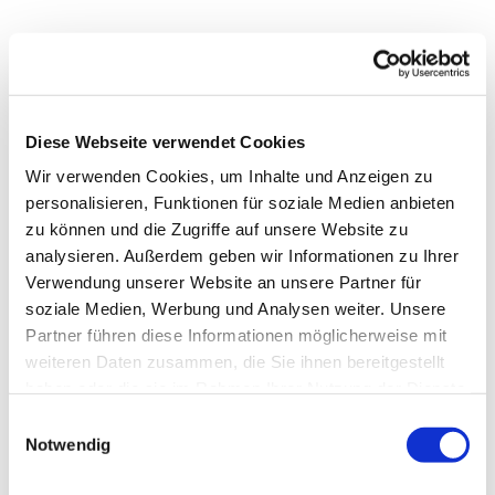
Diese Webseite verwendet Cookies
Wir verwenden Cookies, um Inhalte und Anzeigen zu
personalisieren, Funktionen für soziale Medien anbieten
zu können und die Zugriffe auf unsere Website zu
analysieren. Außerdem geben wir Informationen zu Ihrer
Verwendung unserer Website an unsere Partner für
soziale Medien, Werbung und Analysen weiter. Unsere
Dies könnte Sie auch
Partner führen diese Informationen möglicherweise mit
interessieren
weiteren Daten zusammen, die Sie ihnen bereitgestellt
haben oder die sie im Rahmen Ihrer Nutzung der Dienste
gesammelt haben.
Einwilligungsauswahl
Notwendig