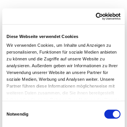
Diese Webseite verwendet Cookies
Wir verwenden Cookies, um Inhalte und Anzeigen zu
personalisieren, Funktionen für soziale Medien anbieten
zu können und die Zugriffe auf unsere Website zu
analysieren. Außerdem geben wir Informationen zu Ihrer
Verwendung unserer Website an unsere Partner für
soziale Medien, Werbung und Analysen weiter. Unsere
Dies könnte Sie auch
Partner führen diese Informationen möglicherweise mit
interessieren
weiteren Daten zusammen, die Sie ihnen bereitgestellt
haben oder die sie im Rahmen Ihrer Nutzung der Dienste
gesammelt haben.
Einwilligungsauswahl
Notwendig