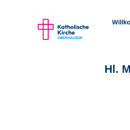
Will
Hl. 