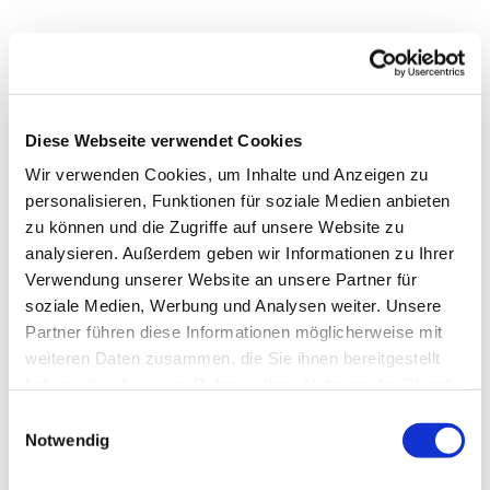
Diese Webseite verwendet Cookies
Wir verwenden Cookies, um Inhalte und Anzeigen zu
personalisieren, Funktionen für soziale Medien anbieten
zu können und die Zugriffe auf unsere Website zu
analysieren. Außerdem geben wir Informationen zu Ihrer
Verwendung unserer Website an unsere Partner für
soziale Medien, Werbung und Analysen weiter. Unsere
Dies könnte Sie auch
Partner führen diese Informationen möglicherweise mit
interessieren
weiteren Daten zusammen, die Sie ihnen bereitgestellt
haben oder die sie im Rahmen Ihrer Nutzung der Dienste
gesammelt haben.
Einwilligungsauswahl
Notwendig