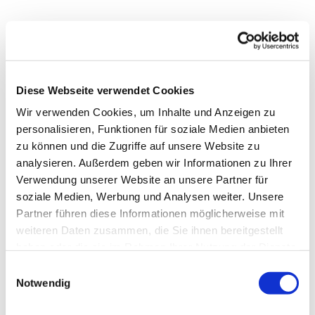
Diese Webseite verwendet Cookies
Wir verwenden Cookies, um Inhalte und Anzeigen zu
personalisieren, Funktionen für soziale Medien anbieten
zu können und die Zugriffe auf unsere Website zu
analysieren. Außerdem geben wir Informationen zu Ihrer
Verwendung unserer Website an unsere Partner für
soziale Medien, Werbung und Analysen weiter. Unsere
Dies könnte Sie auch
Partner führen diese Informationen möglicherweise mit
interessieren
weiteren Daten zusammen, die Sie ihnen bereitgestellt
haben oder die sie im Rahmen Ihrer Nutzung der Dienste
gesammelt haben.
Einwilligungsauswahl
Notwendig