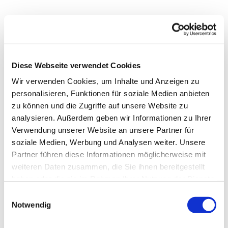
Diese Webseite verwendet Cookies
Wir verwenden Cookies, um Inhalte und Anzeigen zu
personalisieren, Funktionen für soziale Medien anbieten
zu können und die Zugriffe auf unsere Website zu
analysieren. Außerdem geben wir Informationen zu Ihrer
Verwendung unserer Website an unsere Partner für
soziale Medien, Werbung und Analysen weiter. Unsere
Dies könnte Sie auch
Partner führen diese Informationen möglicherweise mit
interessieren
weiteren Daten zusammen, die Sie ihnen bereitgestellt
haben oder die sie im Rahmen Ihrer Nutzung der Dienste
gesammelt haben.
Einwilligungsauswahl
Notwendig