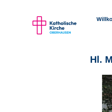
Will
Hl. 