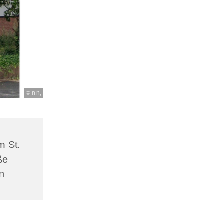
© n.n,
m St.
ße
n