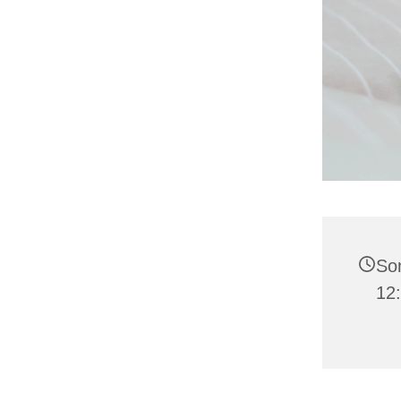
Son
12