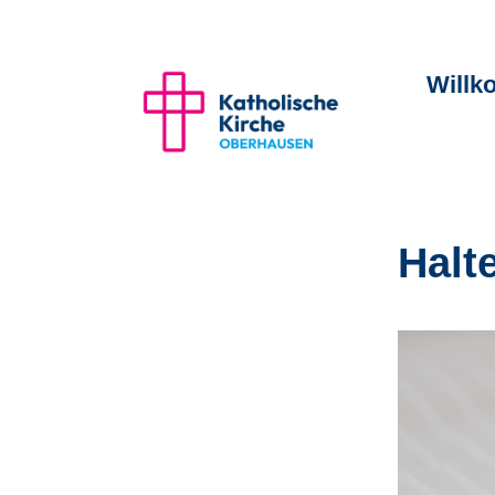
Will
Halt