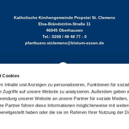
Katholische Kirchengemeinde Propstei St. Clemens
Elsa-Brändström-Straße 11
46045 Oberhausen
Tel.: 0208 / 48 48 77 - 0
pfarrbuero.stclemens@bistum-essen.de
t Cookies
 Inhalte und Anzeigen zu personalisieren, Funktionen für sozia
nen
Cookie-Richtlinie
Barrierefreiheitserklärung
Schutzkonzept s
e Zugriffe auf unsere Website zu analysieren. Außerdem geben w
rwendung unserer Website an unsere Partner für soziale Medien
re Partner führen diese Informationen möglicherweise mit weite
ereitgestellt haben oder die sie im Rahmen Ihrer Nutzung der D
Impressum
Datenschutzerklärung
ChurchDesk-Login