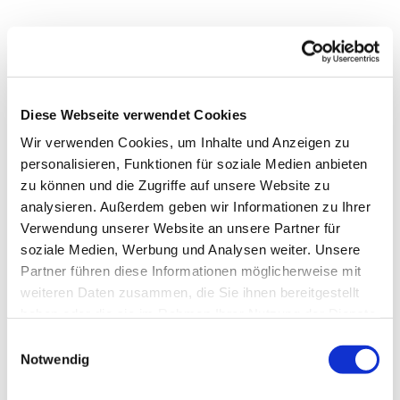
Diese Webseite verwendet Cookies
Wir verwenden Cookies, um Inhalte und Anzeigen zu
personalisieren, Funktionen für soziale Medien anbieten
zu können und die Zugriffe auf unsere Website zu
analysieren. Außerdem geben wir Informationen zu Ihrer
Verwendung unserer Website an unsere Partner für
soziale Medien, Werbung und Analysen weiter. Unsere
Dies könnte Sie auch
Partner führen diese Informationen möglicherweise mit
interessieren
weiteren Daten zusammen, die Sie ihnen bereitgestellt
haben oder die sie im Rahmen Ihrer Nutzung der Dienste
gesammelt haben.
Einwilligungsauswahl
Notwendig