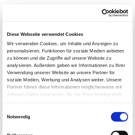
Diese Webseite verwendet Cookies
Wir verwenden Cookies, um Inhalte und Anzeigen zu
personalisieren, Funktionen für soziale Medien anbieten
zu können und die Zugriffe auf unsere Website zu
analysieren. Außerdem geben wir Informationen zu Ihrer
Verwendung unserer Website an unsere Partner für
soziale Medien, Werbung und Analysen weiter. Unsere
Dies könnte Sie auch
Partner führen diese Informationen möglicherweise mit
interessieren
weiteren Daten zusammen, die Sie ihnen bereitgestellt
haben oder die sie im Rahmen Ihrer Nutzung der Dienste
gesammelt haben.
Einwilligungsauswahl
Notwendig