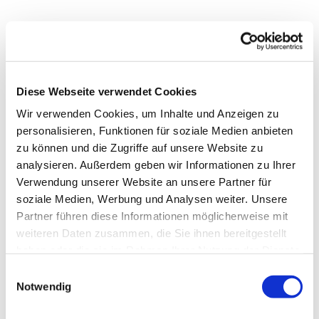
Diese Webseite verwendet Cookies
Wir verwenden Cookies, um Inhalte und Anzeigen zu
personalisieren, Funktionen für soziale Medien anbieten
zu können und die Zugriffe auf unsere Website zu
analysieren. Außerdem geben wir Informationen zu Ihrer
Verwendung unserer Website an unsere Partner für
soziale Medien, Werbung und Analysen weiter. Unsere
Dies könnte Sie auch
Partner führen diese Informationen möglicherweise mit
interessieren
weiteren Daten zusammen, die Sie ihnen bereitgestellt
haben oder die sie im Rahmen Ihrer Nutzung der Dienste
gesammelt haben.
Einwilligungsauswahl
Notwendig