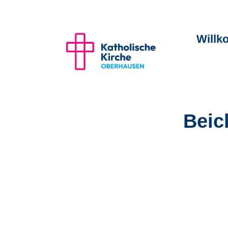
Will
Beic