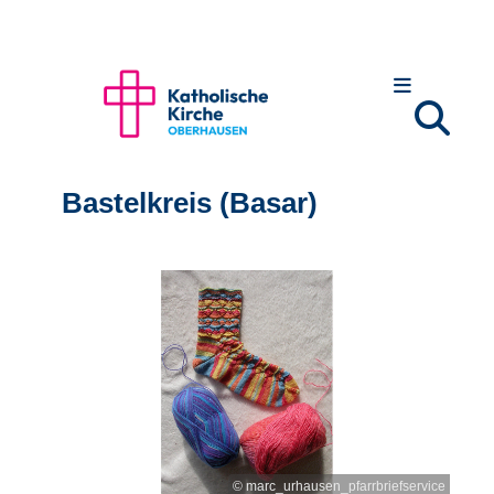
Bastelkreis (Basar)
© marc_urhausen_pfarrbriefservice