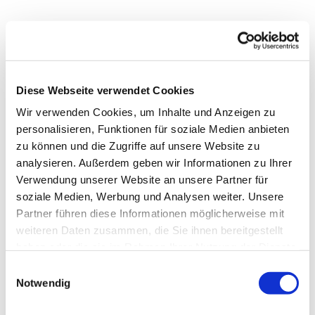
Diese Webseite verwendet Cookies
Wir verwenden Cookies, um Inhalte und Anzeigen zu
personalisieren, Funktionen für soziale Medien anbieten
zu können und die Zugriffe auf unsere Website zu
analysieren. Außerdem geben wir Informationen zu Ihrer
Verwendung unserer Website an unsere Partner für
soziale Medien, Werbung und Analysen weiter. Unsere
Dies könnte Sie auch
Partner führen diese Informationen möglicherweise mit
interessieren
weiteren Daten zusammen, die Sie ihnen bereitgestellt
haben oder die sie im Rahmen Ihrer Nutzung der Dienste
gesammelt haben.
Einwilligungsauswahl
Notwendig