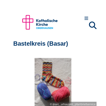
Bastelkreis (Basar)
© marc_urhausen_pfarrbriefservice