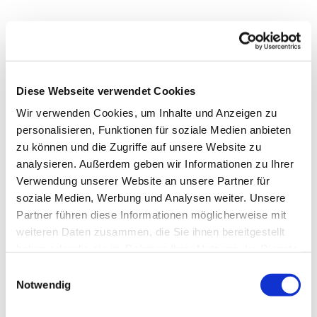
Diese Webseite verwendet Cookies
Wir verwenden Cookies, um Inhalte und Anzeigen zu
personalisieren, Funktionen für soziale Medien anbieten
zu können und die Zugriffe auf unsere Website zu
analysieren. Außerdem geben wir Informationen zu Ihrer
Verwendung unserer Website an unsere Partner für
soziale Medien, Werbung und Analysen weiter. Unsere
Dies könnte Sie auch
Partner führen diese Informationen möglicherweise mit
interessieren
weiteren Daten zusammen, die Sie ihnen bereitgestellt
haben oder die sie im Rahmen Ihrer Nutzung der Dienste
gesammelt haben.
Einwilligungsauswahl
Notwendig