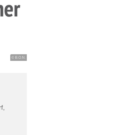
© B.O.N.
f,