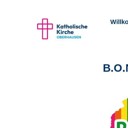
Will
B.O.